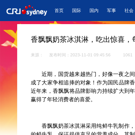
首页
国际
国内
军事
社会
香飘飘奶茶冰淇淋，吃出惊喜，
来源：
发布时间：2023-11-01 09:45:56
1061
近期，国货越来越热门，好像一夜之间
成了大家争相追捧的对象！作为国民品牌
近年来，香飘飘将品牌影响力持续扩大到
赢得了年轻消费者的喜爱。
香飘飘奶茶冰淇淋采用纯鲜牛乳制作，
的鲜牛乳，保证提供充足的营养成分，其