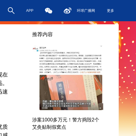
APP
环球广播网
更多
推荐内容
现在
品。
迅速
涉案1000多万元！警方捣毁2个
优质
艾灸贴制假窝点
口感