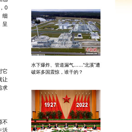
，0
、细
，呈
水下爆炸、管道漏气……“北溪”遭
时它
破坏多国震惊，谁干的？
就让
追求
源不
生活