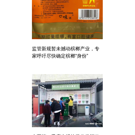
监管新规暂未撼动槟榔产业，专
家呼吁尽快确定槟榔“身份”