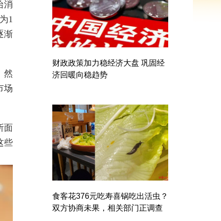
始消
为1
在逐渐
财政政策加力稳经济大盘 巩固经
。然
济回暖向稳趋势
市场
所面
这些
食客花376元吃寿喜锅吃出活虫？
双方协商未果，相关部门正调查