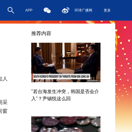
APP
环球广播网
更多
推荐内容
如人
"若台海发生冲突，韩国是否会介
入"？尹锡悦这么回
期采
间窗