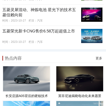
五菱灵犀混动、神炼电池 星光下的技术五
菱信赖向前
时间：2023-10-27
栏目：
汽车
五菱荣光新卡CNG售价6.58万起超值上市
时间：2023-10-27
栏目：
汽车
热点内容
更多
长安启源A05背后的硬核技术
英菲尼迪揭晓电动化未来愿景
实力