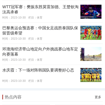
WTT冠军赛：樊振东胜莫雷加德、王楚钦淘
汰高承睿
时间：2023-10-30
栏目：
体育
巴黎奥运会预选赛：中国女足战胜泰国队保
留晋级希望
时间：2023-10-30
栏目：
体育
环渤海经济带山地定向户外挑战赛山地车定
向赛落幕
时间：2023-10-30
栏目：
体育
水庆霞：下一场对阵韩国队要调整好心态
时间：2023-10-30
栏目：
体育
热点内容
更多