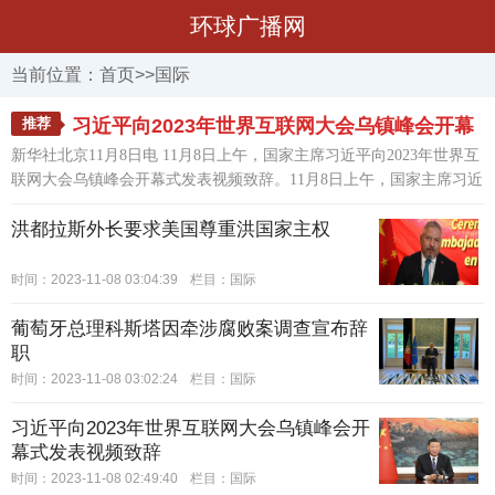
环球广播网
当前位置：
首页
>>
国际
推荐
习近平向2023年世界互联网大会乌镇峰会开幕
新华社北京11月8日电 11月8日上午，国家主席习近平向2023年世界互
式发表视频致辞
联网大会乌镇峰会开幕式发表视频致辞。11月8日上午，国家主席习近
平向2023年世界互联网大会乌镇峰会开幕式发表视频致辞。新华社记
洪都拉斯外长要求美国尊重洪国家主权
者 李学仁 摄习近平指出，2015年，我在第二届世界互联网大会开幕式
上提出了全球互联网发展治理的“四项原则
[详情]
时间：2023-11-08 03:04:39
栏目：
国际
葡萄牙总理科斯塔因牵涉腐败案调查宣布辞
职
时间：2023-11-08 03:02:24
栏目：
国际
习近平向2023年世界互联网大会乌镇峰会开
幕式发表视频致辞
时间：2023-11-08 02:49:40
栏目：
国际