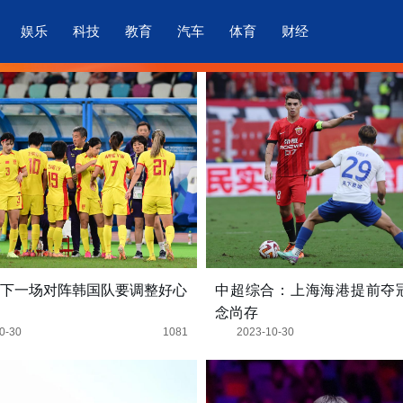
娱乐
科技
教育
汽车
体育
财经
下一场对阵韩国队要调整好心
中超综合：上海海港提前夺冠
念尚存
0-30
1081
2023-10-30