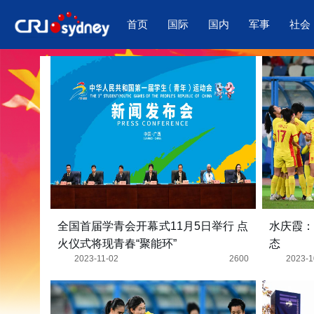
首页
国际
国内
军事
社会
全国首届学青会开幕式11月5日举行 点
水庆霞：
火仪式将现青春“聚能环”
态
2023-11-02
2600
2023-1