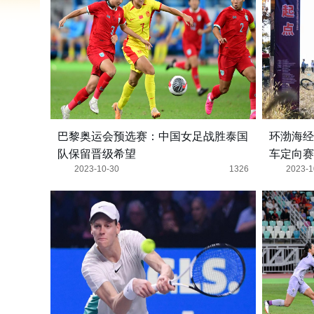
巴黎奥运会预选赛：中国女足战胜泰国
环渤海经
队保留晋级希望
车定向赛
2023-10-30
1326
2023-1