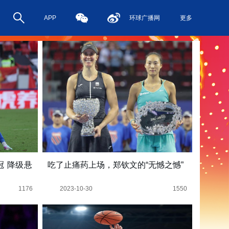
APP
环球广播网
更多
 降级悬
吃了止痛药上场，郑钦文的“无憾之憾”
1176
2023-10-30
1550