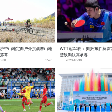
济带山地定向户外挑战赛山地
WTT冠军赛：樊振东胜莫雷
落幕
楚钦淘汰高承睿
0-30
1596
2023-10-30