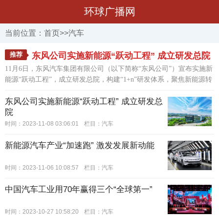
环球广播网
当前位置：
首页
>>
汽车
推荐
东风公司实施新能源“跃动工程” 成立研发总院
11月6日，东风汽车集团有限公司（以下简称“东风公司”）宣布实施新
能源“跃动工程”，成立研发总院，构建“1+n”研发体系，聚焦新能源转
型升级，深度整合集团研发体系及研发资源，全面提升研发效能。这
东风公司实施新能源“跃动工程” 成立研发总
是继今年实施东风乘用车新能源“跃迁行动”、新车型项目管理体制机
院
制优化以来，东风公司深入推进“转型升级三年行动”，
[详情]
时间：2023-11-08 03:06:01
栏目：
汽车
新能源汽车产业“加速跑” 激发发展新动能
时间：2023-11-06 10:08:57
栏目：
汽车
中国汽车工业用70年赢得三个“全球第一”
时间：2023-10-27 10:58:20
栏目：
汽车